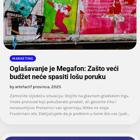
MARKETING
Oglašavanje je Megafon: Zašto veći
budžet neće spasiti lošu poruku
by artefact
7 prosinca, 2025
Zamislite sljedeću situaciju: Stojite na glavnom gradskom trgu.
Imate proizvod koji pokušavate prodati, ali govorite tiho i
nerazumljivo. Prolaznici vas ignoriraju. Nitko ne staje.
Frustrirani ste. Zaključujete da je problem u tome što vas ljudi…