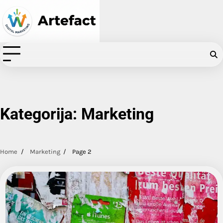
Skip
to
content
Kategorija:
Marketing
Home
Marketing
Page 2