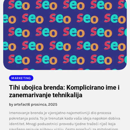
MARKETING
Tihi ubojica brenda: Komplicirano ime i
zanemarivanje tehnikalija
by artefact
6 prosinca, 2025
Imenovanje brenda je vjerojatno najemotivniji dio procesa
pokretanja posla. To je trenutak kada vaša ideja napokon dobiva
identitet. Mnogi poduzetnici provedu tjedne tražeći riječ koja
savršeno opisuje njihovu viziju, često posežući za mitologijom,