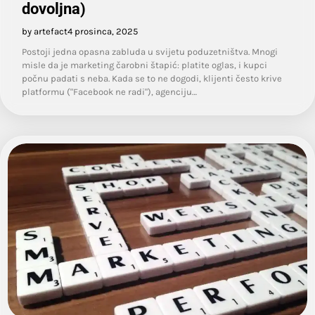
dovoljna)
by artefact
4 prosinca, 2025
Postoji jedna opasna zabluda u svijetu poduzetništva. Mnogi
misle da je marketing čarobni štapić: platite oglas, i kupci
počnu padati s neba. Kada se to ne dogodi, klijenti često krive
platformu ("Facebook ne radi"), agenciju…