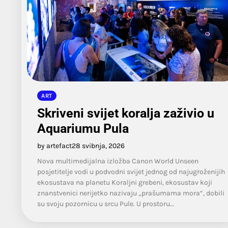
ART
Skriveni svijet koralja zaživio u
Aquariumu Pula
by artefact
28 svibnja, 2026
Nova multimedijalna izložba Canon World Unseen
posjetitelje vodi u podvodni svijet jednog od najugroženijih
ekosustava na planetu Koraljni grebeni, ekosustav koji
znanstvenici nerijetko nazivaju „prašumama mora“, dobili
su svoju pozornicu u srcu Pule. U prostoru…