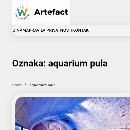
Skip
to
content
O NAMA
PRAVILA PRIVATNOSTI
KONTAKT
Oznaka:
aquarium pula
Home
aquarium pula