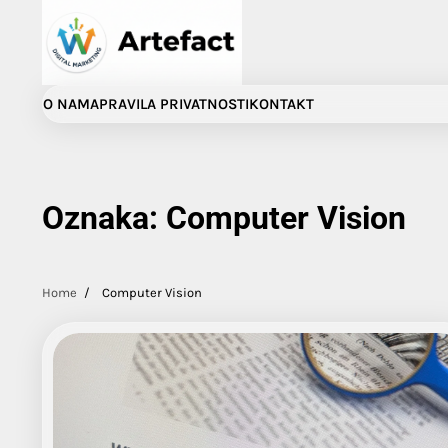
Skip
to
content
O NAMA
PRAVILA PRIVATNOSTI
KONTAKT
Oznaka:
Computer Vision
Home
Computer Vision