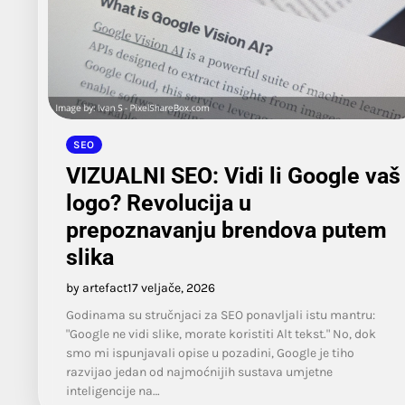
SEO
VIZUALNI SEO: Vidi li Google vaš
logo? Revolucija u
prepoznavanju brendova putem
slika
by artefact
17 veljače, 2026
Godinama su stručnjaci za SEO ponavljali istu mantru:
"Google ne vidi slike, morate koristiti Alt tekst." No, dok
smo mi ispunjavali opise u pozadini, Google je tiho
razvijao jedan od najmoćnijih sustava umjetne
inteligencije na…