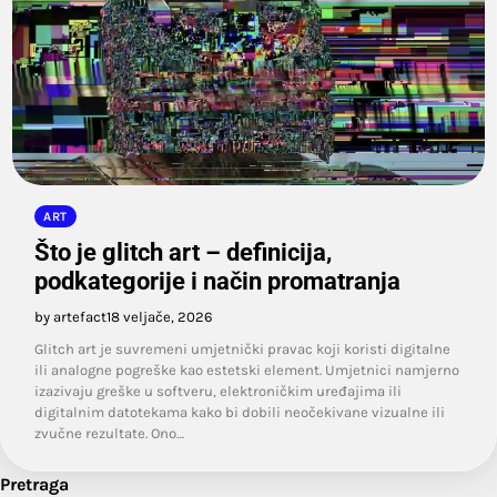
ART
Što je glitch art – definicija,
podkategorije i način promatranja
by artefact
18 veljače, 2026
Glitch art je suvremeni umjetnički pravac koji koristi digitalne
ili analogne pogreške kao estetski element. Umjetnici namjerno
izazivaju greške u softveru, elektroničkim uređajima ili
digitalnim datotekama kako bi dobili neočekivane vizualne ili
zvučne rezultate. Ono…
Pretraga