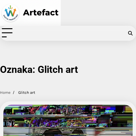
Skip
to
content
Oznaka:
Glitch art
Home
Glitch art