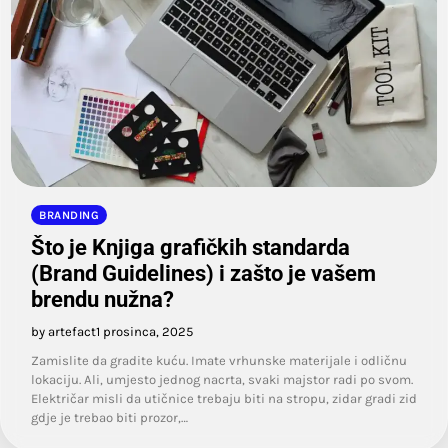
BRANDING
Što je Knjiga grafičkih standarda
(Brand Guidelines) i zašto je vašem
brendu nužna?
by artefact
1 prosinca, 2025
Zamislite da gradite kuću. Imate vrhunske materijale i odličnu
lokaciju. Ali, umjesto jednog nacrta, svaki majstor radi po svom.
Električar misli da utičnice trebaju biti na stropu, zidar gradi zid
gdje je trebao biti prozor,…