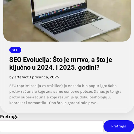
SEO
SEO Evolucija: Što je mrtvo, a što je
ključno u 2024. i 2025. godini?
by artefact
3 prosinca, 2025
SEO (optimizacija za tražilice) je nekada bio poput igre šaha
protiv računala koje zna samo osnovne poteze. Danas je to igra
protiv super-računala koje razumije ljudsku psihologiju,
kontekst i semantiku. Ono što je garantiralo prvo…
Pretraga
Pretraga