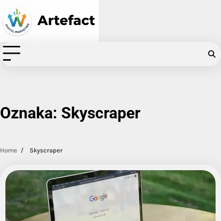
Skip
to
content
Oznaka:
Skyscraper
Home
Skyscraper