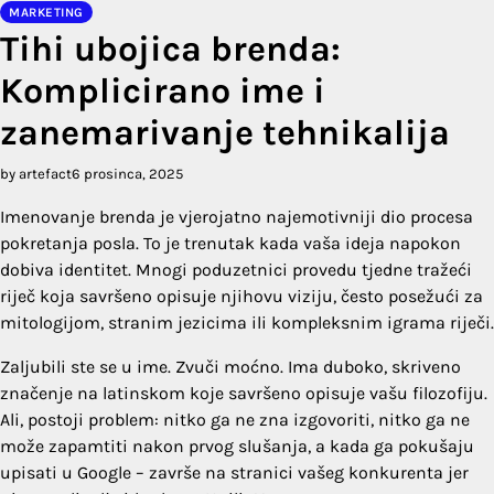
MARKETING
Tihi ubojica brenda:
Komplicirano ime i
zanemarivanje tehnikalija
by artefact
6 prosinca, 2025
Imenovanje brenda je vjerojatno najemotivniji dio procesa
pokretanja posla. To je trenutak kada vaša ideja napokon
dobiva identitet. Mnogi poduzetnici provedu tjedne tražeći
riječ koja savršeno opisuje njihovu viziju, često posežući za
mitologijom, stranim jezicima ili kompleksnim igrama riječi.
Zaljubili ste se u ime. Zvuči moćno. Ima duboko, skriveno
značenje na latinskom koje savršeno opisuje vašu filozofiju.
Ali, postoji problem: nitko ga ne zna izgovoriti, nitko ga ne
može zapamtiti nakon prvog slušanja, a kada ga pokušaju
upisati u Google – završe na stranici vašeg konkurenta jer