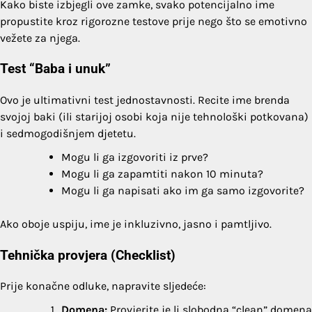
Kako biste izbjegli ove zamke, svako potencijalno ime
propustite kroz rigorozne testove prije nego što se emotivno
vežete za njega.
Test “Baba i unuk”
Ovo je ultimativni test jednostavnosti. Recite ime brenda
svojoj baki (ili starijoj osobi koja nije tehnološki potkovana)
i sedmogodišnjem djetetu.
Mogu li ga izgovoriti iz prve?
Mogu li ga zapamtiti nakon 10 minuta?
Mogu li ga napisati ako im ga samo izgovorite?
Ako oboje uspiju, ime je inkluzivno, jasno i pamtljivo.
Tehnička provjera (Checklist)
Prije konačne odluke, napravite sljedeće:
Domena:
Provjerite je li slobodna “clean” domena