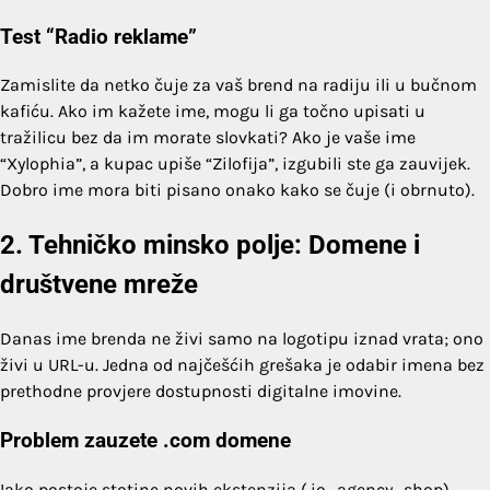
Test “Radio reklame”
Zamislite da netko čuje za vaš brend na radiju ili u bučnom
kafiću. Ako im kažete ime, mogu li ga točno upisati u
tražilicu bez da im morate slovkati? Ako je vaše ime
“Xylophia”, a kupac upiše “Zilofija”, izgubili ste ga zauvijek.
Dobro ime mora biti pisano onako kako se čuje (i obrnuto).
2. Tehničko minsko polje: Domene i
društvene mreže
Danas ime brenda ne živi samo na logotipu iznad vrata; ono
živi u URL-u. Jedna od najčešćih grešaka je odabir imena bez
prethodne provjere dostupnosti digitalne imovine.
Problem zauzete .com domene
Iako postoje stotine novih ekstenzija (.io, .agency, .shop),