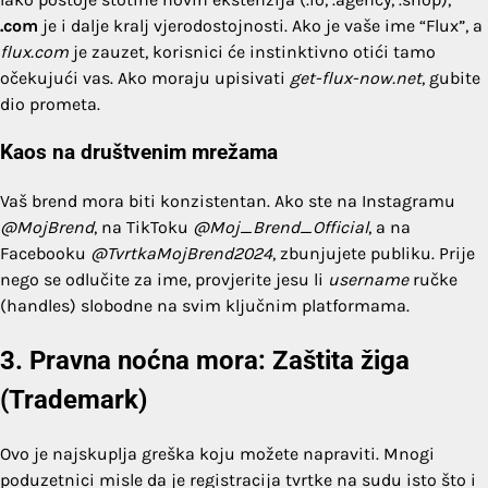
.com
je i dalje kralj vjerodostojnosti. Ako je vaše ime “Flux”, a
flux.com
je zauzet, korisnici će instinktivno otići tamo
očekujući vas. Ako moraju upisivati
get-flux-now.net
, gubite
dio prometa.
Kaos na društvenim mrežama
Vaš brend mora biti konzistentan. Ako ste na Instagramu
@MojBrend
, na TikToku
@Moj_Brend_Official
, a na
Facebooku
@TvrtkaMojBrend2024
, zbunjujete publiku. Prije
nego se odlučite za ime, provjerite jesu li
username
ručke
(handles) slobodne na svim ključnim platformama.
3. Pravna noćna mora: Zaštita žiga
(Trademark)
Ovo je najskuplja greška koju možete napraviti. Mnogi
poduzetnici misle da je registracija tvrtke na sudu isto što i