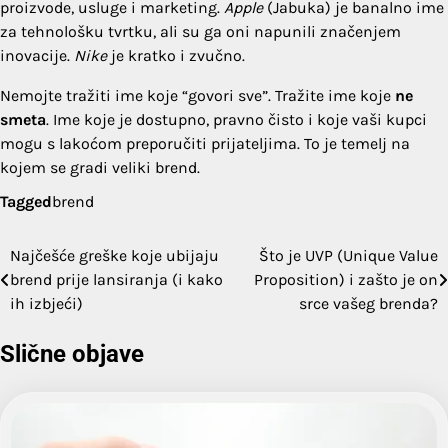
proizvode, usluge i marketing.
Apple
(Jabuka) je banalno ime
za tehnološku tvrtku, ali su ga oni napunili značenjem
inovacije.
Nike
je kratko i zvučno.
Nemojte tražiti ime koje “govori sve”. Tražite ime koje
ne
smeta
. Ime koje je dostupno, pravno čisto i koje vaši kupci
mogu s lakoćom preporučiti prijateljima. To je temelj na
kojem se gradi veliki brend.
Tagged
brend
Najčešće greške koje ubijaju
Što je UVP (Unique Value
Navigacija
brend prije lansiranja (i kako
Proposition) i zašto je on
objava
ih izbjeći)
srce vašeg brenda?
Slične objave