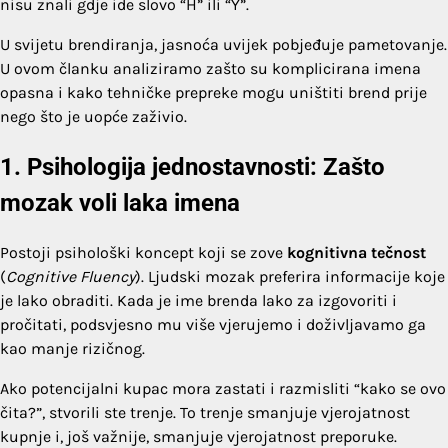
nisu znali gdje ide slovo “H” ili “Y”.
U svijetu brendiranja, jasnoća uvijek pobjeđuje pametovanje.
U ovom članku analiziramo zašto su komplicirana imena
opasna i kako tehničke prepreke mogu uništiti brend prije
nego što je uopće zaživio.
1. Psihologija jednostavnosti: Zašto
mozak voli laka imena
Postoji psihološki koncept koji se zove
kognitivna tečnost
(
Cognitive Fluency
). Ljudski mozak preferira informacije koje
je lako obraditi. Kada je ime brenda lako za izgovoriti i
pročitati, podsvjesno mu više vjerujemo i doživljavamo ga
kao manje rizičnog.
Ako potencijalni kupac mora zastati i razmisliti “kako se ovo
čita?”, stvorili ste trenje. To trenje smanjuje vjerojatnost
kupnje i, još važnije, smanjuje vjerojatnost preporuke.